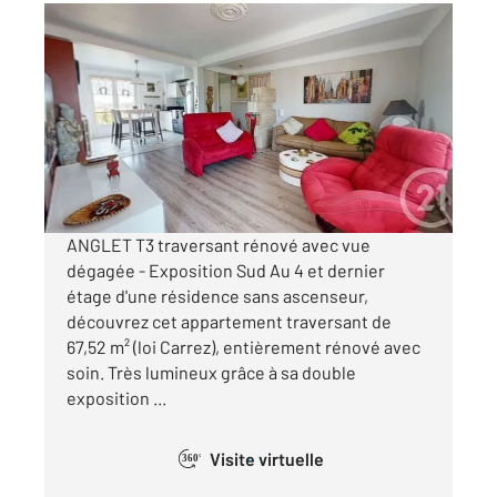
ANGLET 64
2
67,52 m
, 3 pièces
Ref : 90063
Appartement F3 à vendre
298 000 €
Visiter le site dédié
ANGLET T3 traversant rénové avec vue
dégagée - Exposition Sud Au 4 et dernier
étage d'une résidence sans ascenseur,
découvrez cet appartement traversant de
67,52 m² (loi Carrez), entièrement rénové avec
soin. Très lumineux grâce à sa double
exposition ...
Visite virtuelle
360°