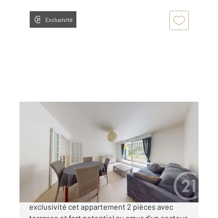
Exclusivité
ANGLET 64
2
47,63 m
, 2 pièces
Ref : 87670
Appartement T2 à vendre
239 000 €
Votre agence a le plaisir de vous proposer en
exclusivité cet appartement 2 pièces avec
terrasse et fort potentiel au cœur d'un secteur