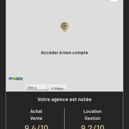
Parlons de vous, parlons biens
Votre compte :
Accéder à mon compte
500 m
©
Mappy
Votre agence est notée
Achat
Location
Vente
Gestion
9,4
/
10
9,2/10