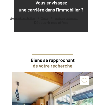
1
Vous envisagez
une carrière dans l'immobilier ?
Agence immobilière
Vente
Vente appartement
Découvrir nos offres
Biens se rapprochant
de votre recherche