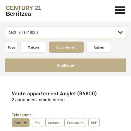
CENTURY 21
Berritzea
ANGLET (64600)
Tous
Maison
Appartement
Autres
Appliquer
Vente appartement Anglet (64600)
2 annonces immobilières :
Trier par :
Date
Prix
Surface
Exclusivité
DPE