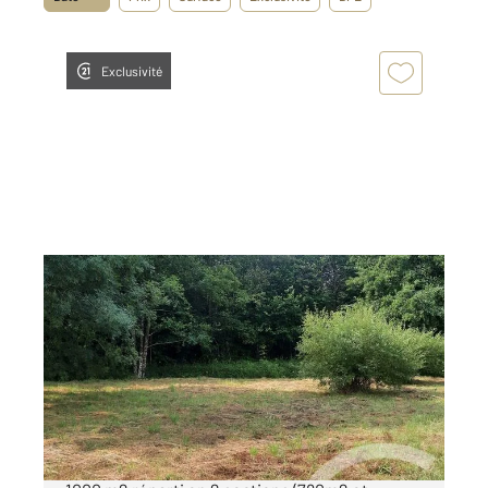
Exclusivité
LAHONCE 64
2
1000 m
Ref : 90086
Terrain à vendre
169 000 €
Venez vite découvrir ce superbe terrain plat de