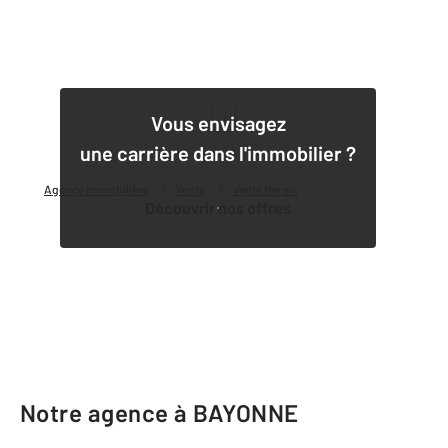
1
Vous envisagez
une carrière dans l'immobilier ?
Agence immobilière
Vente
Vente terrain
Découvrir nos offres
Notre agence à BAYONNE