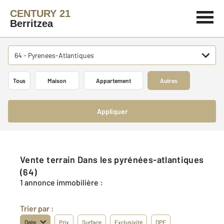
CENTURY 21
Berritzea
64 - Pyrenees-Atlantiques
Tous
Maison
Appartement
Autres
Appliquer
Vente terrain Dans les pyrénées-atlantiques
(64)
1 annonce immobilière :
Trier par :
Date
Prix
Surface
Exclusivité
DPE